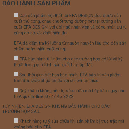
BẢO HÀNH SẢN PHẨM
Các sản phẩm nội thất tại EFA DESIGN đều được sản
xuất thủ công, chau chuốt từng đường nét tại xưởng sản
xuất EFA DESIGN, với đội ngũ nhân viên và công nhân ưu tú
cùng cơ sở vật chất hiện đại.
EFA đã kiểm tra kỹ lưỡng từ nguồn nguyên liệu cho đến sản
phẩm hoàn thiện cuối cùng.
EFA bảo hành 01 năm cho các trường hợp có lỗi về kỹ
thuật trong quá trình sản xuất hay lắp đặt.
Sau thời gian hết hạn bảo hành, EFA bảo trì sản phẩm
trọn đời, khắc phục tối đa với chi phí tối thiểu.
Quý khách không nên tự sửa chữa mà hãy báo ngay cho
EFA qua hotline: 0777 46 2222
TUY NHIÊN, EFA DESIGN KHÔNG BẢO HÀNH CHO CÁC
TRƯỜNG HỢP SAU:
Khách hàng tự ý sửa chữa khi sản phẩm bị trục trặc mà
không báo cho EFA.